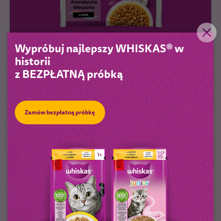
Wypróbuj najlepszy WHISKAS® w
historii
Aromatic Aromatyczna mieszanka
z BEZPŁATNĄ próbką
w sosie
Zamów bezpłatną próbkę
DOWIEDZ SIĘ WIĘCEJ
KUP TERAZ