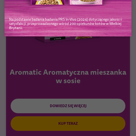
Na podstawie badania badania PRS In-Vivo (2024) dotyczącego jakości i
satysfakcji, przeprowadzonego wśród 200 opiekunów kotów w Wielkiej
Brytanii.
Aromatic Aromatyczna mieszanka
w sosie
DOWIEDZ SIĘ WIĘCEJ
KUP TERAZ