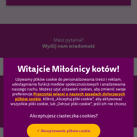
Masz pytania?
Wyślij nam wiadomość
Wybierz kraj
Używamy plików cookie do personalizowania treści i reklam,
udostępniania funkcji mediów społecznościowych i analizowania
WHISKAS®
naszego ruchu. Możesz użyć ustawień cookies, aby zmienić swoje
Przeczytaj więcej o naszych zasadach dotyczących
preferencje.
plików cookie
(opens in a new tab)
. Kliknij „Akceptuj pliki cookie”, aby aktywować
Produkty
wszystkie pliki cookie, lub „Odrzuć pliki cookie”, jeśli ich nie chcesz.
Opieka
Akceptowanie plików cookie