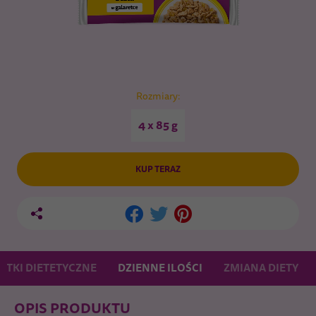
Rozmiary:
4 x 85 g
KUP TERAZ
ATKI DIETETYCZNE
DZIENNE ILOŚCI
ZMIANA DIETY
OPIS PRODUKTU