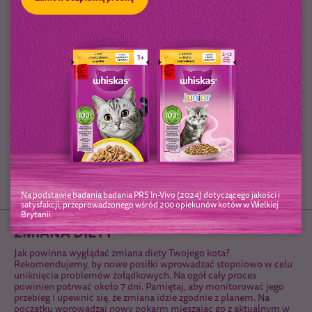
DZIENNE ILOŚCI
Zalecana dzienna ilość karmy. Zalecamy podawać pełnoporcjową
mokrą oraz suchą karmę Whiskas® dla kota.
Kot o masie ciała 3 kg potrzebuje 3-3,5 saszetki karmy mokrej
dziennie.
Kot o masie ciała 4 kg potrzebuje 3,5-4 saszetek karmy mokrej
dziennie.
Kot o masie ciała 5 kg potrzebuje 4-4,5 saszetki karmy mokrej
dziennie.
85 g karmy mokrej można zastąpić 16 g karmy suchej WHISKAS®.
Na podstawie badania badania PRS In-Vivo (2024) dotyczącego jakości i
satysfakcji, przeprowadzonego wśród 200 opiekunów kotów w Wielkiej
Brytanii.
ZMIANA DIETY
Jak powinna wyglądać zmiana diety Twojego kota?
Rekomendujemy, by nowe posiłki wprowadzać stopniowo w celu
uniknięcia problemów żołądkowych. Na ogół cały proces
powinien potrwać około 7 dni. Pamiętaj, aby monitorować jego
przebieg i upewnić się, że zmiana idzie zgodnie z planem. Na
początku wprowadzaj nowy pokarm mieszając go z aktualnym w