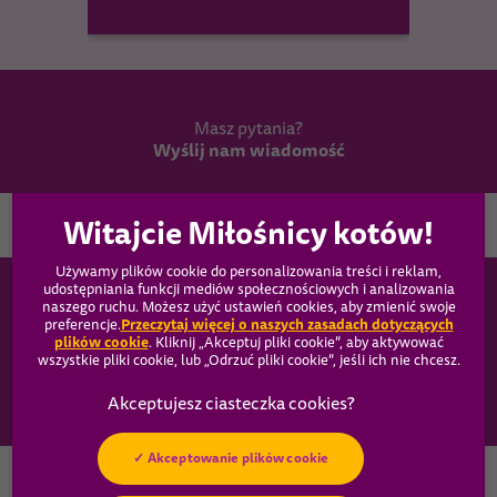
Masz pytania?
Wyślij nam wiadomość
Wybierz kraj
Używamy plików cookie do personalizowania treści i reklam,
udostępniania funkcji mediów społecznościowych i analizowania
WHISKAS®
naszego ruchu. Możesz użyć ustawień cookies, aby zmienić swoje
Przeczytaj więcej o naszych zasadach dotyczących
preferencje.
plików cookie
(opens in a new tab)
. Kliknij „Akceptuj pliki cookie”, aby aktywować
Produkty
wszystkie pliki cookie, lub „Odrzuć pliki cookie”, jeśli ich nie chcesz.
Opieka
Akceptowanie plików cookie