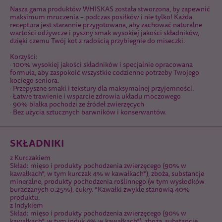
Nasza gama produktów WHISKAS została stworzona, by zapewnić
maksimum mruczenia – podczas posiłków i nie tylko! Każda
receptura jest starannie przygotowana, aby zachować naturalne
wartości odżywcze i pyszny smak wysokiej jakości składników,
dzięki czemu Twój kot z radością przybiegnie do miseczki.
Korzyści:
· 100% wysokiej jakości składników i specjalnie opracowana
formuła, aby zaspokoić wszystkie codzienne potrzeby Twojego
kociego seniora.
· Przepyszne smaki i tekstury dla maksymalnej przyjemności.
· Łatwe trawienie i wsparcie zdrowia układu moczowego
· 90% białka pochodzi ze źródeł zwierzęcych
· Bez użycia sztucznych barwników i konserwantów.
SKŁADNIKI
z Kurczakiem
Skład: mięso i produkty pochodzenia zwierzęcego (90% w
kawałkach*, w tym kurczak 4% w kawałkach*), zboża, substancje
mineralne, produkty pochodzenia roślinnego (w tym wysłodków
buraczanych 0.25%), cukry. *Kawałki zwykle stanowią 40%
produktu.
z Indykiem
Skład: mięso i produkty pochodzenia zwierzęcego (90% w
kawałkach*, w tym indyk 4% w kawałkach*), zboża, substancje